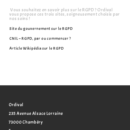
 Vous souhaitez en savoir plus sur le RGPD ? Ordival 
vous propose ces trois sites, soigneusement choisis par 
nos soins !
Site du gouvernement sur le RGPD
CNIL – RGPD, par ou commencer ?
Article Wikipédia sur le RGPD
Ordival
235 Avenue Alsace Lorraine
73000 Chambéry